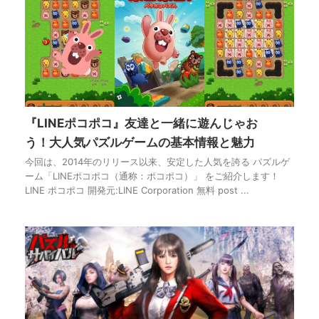
『LINEポコポコ』友達と一緒に遊んじゃお
う！大人気パズルゲームの基本情報と魅力
今回は、2014年のリリース以来、安定した人気を誇る パズルゲ
ーム「LINEポコポコ（通称：ポコポコ）」 をご紹介します！
LINE ポコポコ 開発元:LINE Corporation 無料 post ...