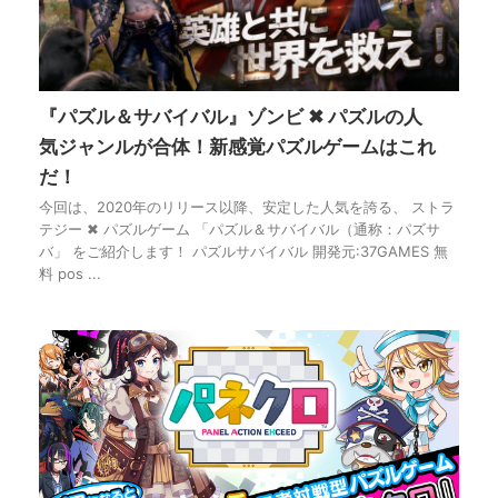
『パズル＆サバイバル』ゾンビ ✖ パズルの人
気ジャンルが合体！新感覚パズルゲームはこれ
だ！
今回は、2020年のリリース以降、安定した人気を誇る、 ストラ
テジー ✖ パズルゲーム 「パズル＆サバイバル（通称：パズサ
バ」 をご紹介します！ パズルサバイバル 開発元:37GAMES 無
料 pos ...