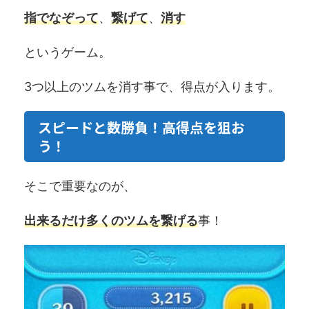
指でなぞって
、
繋げて
、
消す
というゲーム。
3つ以上のツムを消す事で、得点が入ります。
スピードと数勝負！高得点を狙お
う！
そこで重要なのが、
出来るだけ多くのツムを繋げる
事！