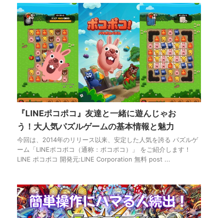
『LINEポコポコ』友達と一緒に遊んじゃお
う！大人気パズルゲームの基本情報と魅力
今回は、2014年のリリース以来、安定した人気を誇る パズルゲ
ーム「LINEポコポコ（通称：ポコポコ）」 をご紹介します！
LINE ポコポコ 開発元:LINE Corporation 無料 post ...