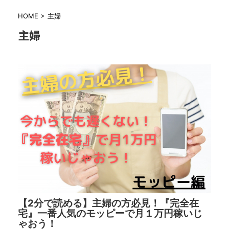
HOME
>
主婦
主婦
【2分で読める】主婦の方必見！『完全在
宅』一番人気のモッピーで月１万円稼いじ
ゃおう！