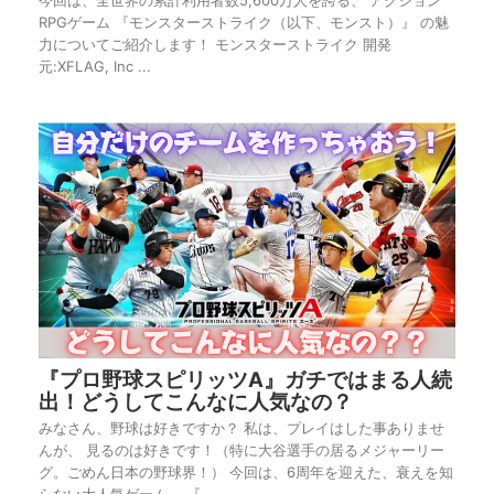
今回は、全世界の累計利用者数5,600万人を誇る、 アクション
RPGゲーム 『モンスターストライク（以下、モンスト）』 の魅
力についてご紹介します！ モンスターストライク 開発
元:XFLAG, Inc ...
『プロ野球スピリッツA』ガチではまる人続
出！どうしてこんなに人気なの？
みなさん、野球は好きですか？ 私は、プレイはした事ありませ
んが、 見るのは好きです！（特に大谷選手の居るメジャーリー
グ。ごめん日本の野球界！） 今回は、6周年を迎えた、衰えを知
らない大人気ゲーム、 『 ...