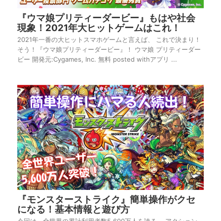
『ウマ娘プリティーダービー』もはや社会
現象！2021年大ヒットゲームはこれ！
2021年一番の大ヒットスマホゲームと言えば、 これで決まり！
そう！『ウマ娘プリティーダービー』！ ウマ娘 プリティーダー
ビー 開発元:Cygames, Inc. 無料 posted withアプリ ...
『モンスターストライク』簡単操作がクセ
になる！基本情報と遊び方