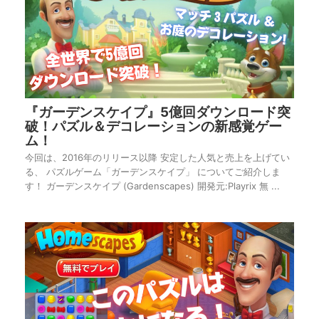
『ガーデンスケイプ』5億回ダウンロード突
破！パズル＆デコレーションの新感覚ゲー
ム！
今回は、2016年のリリース以降 安定した人気と売上を上げてい
る、 パズルゲーム「ガーデンスケイプ」 についてご紹介しま
す！ ガーデンスケイプ (Gardenscapes) 開発元:Playrix 無 ...